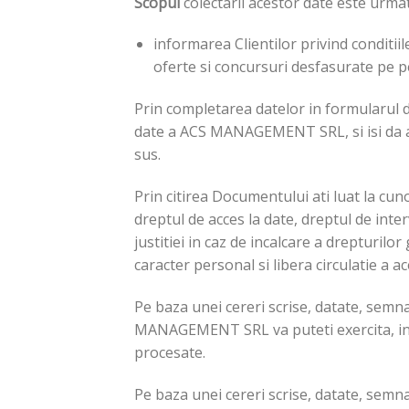
Scopul
colectarii acestor date este urma
informarea Clientilor privind conditi
oferte si concursuri desfasurate p
Prin completarea datelor in formularul de
date a ACS MANAGEMENT SRL, si isi da aco
sus.
Prin citirea Documentului ati luat la cun
dreptul de acces la date, dreptul de inter
justitiei in caz de incalcare a drepturil
caracter personal si libera circulatie a a
Pe baza unei cereri scrise, datate, semn
MANAGEMENT SRL va puteti exercita, in m
procesate.
Pe baza unei cereri scrise, datate, semn