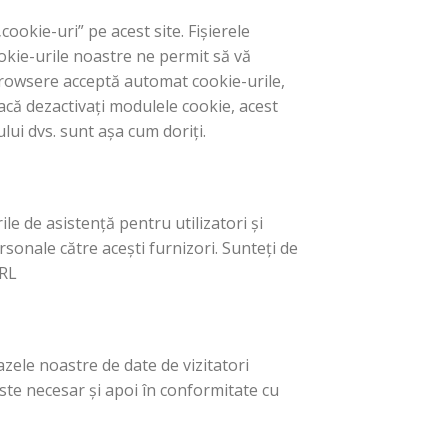
ookie-uri” pe acest site. Fișierele
okie-urile noastre ne permit să vă
e browsere acceptă automat cookie-urile,
acă dezactivați modulele cookie, acest
lui dvs. sunt așa cum doriți.
le de asistență pentru utilizatori și
sonale către acești furnizori. Sunteți de
 SRL
zele noastre de date de vizitatori
este necesar și apoi în conformitate cu