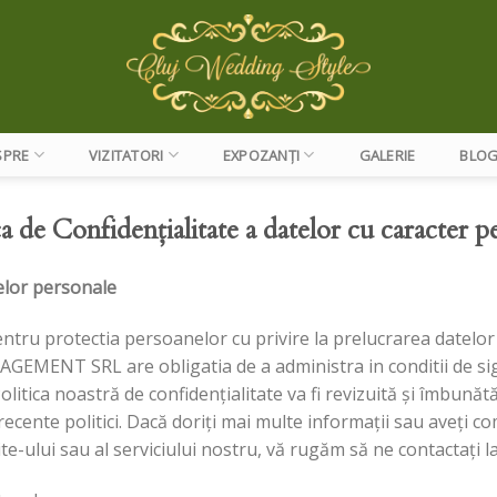
SPRE
VIZITATORI
EXPOZANȚI
GALERIE
BLO
ca de Confidențialitate a datelor cu caracter p
elor personale
tru protectia persoanelor cu privire la prelucrarea datelor p
AGEMENT SRL are obligatia de a administra in conditii de si
litica noastră de confidențialitate va fi revizuită și îmbunătăț
cente politici. Dacă doriți mai multe informații sau aveți com
site-ului sau al serviciului nostru, vă rugăm să ne contactați l