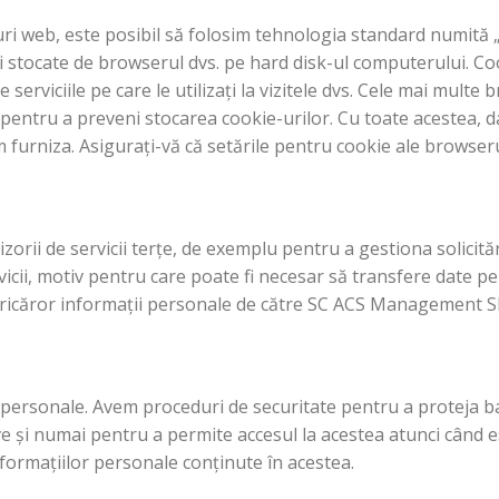
uri web, este posibil să folosim tehnologia standard numită „c
 stocate de browserul dvs. pe hard disk-ul computerului. Co
 serviciile pe care le utilizați la vizitele dvs. Cele mai mult
pentru a preveni stocarea cookie-urilor. Cu toate acestea, d
em furniza. Asigurați-vă că setările pentru cookie ale browseru
ii de servicii terțe, de exemplu pentru a gestiona solicitări
cii, motiv pentru care poate fi necesar să transfere date per
a oricăror informații personale de către SC ACS Management
 personale. Avem proceduri de securitate pentru a proteja ba
zive și numai pentru a permite accesul la acestea atunci când 
 informațiilor personale conținute în acestea.