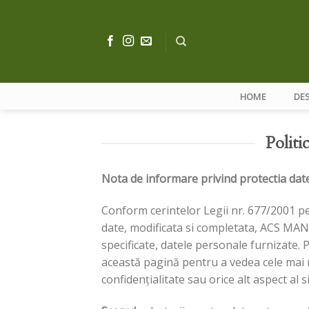
Skip
to
content
HOME
DE
Politi
Nota de informare privind protectia dat
Conform cerintelor Legii nr. 677/2001 pen
date, modificata si completata, ACS MAN
specificate, datele personale furnizate. Po
această pagină pentru a vedea cele mai re
confidențialitate sau orice alt aspect al 