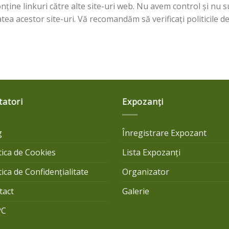
nține linkuri către alte site-uri web. Nu avem control și nu
atea acestor site-uri. Vă recomandăm să verificați politicile de
tatori
Expozanți
g
Înregistrare Expozant
tica de Cookies
Lista Expozanți
tica de Confidențialitate
Organizator
tact
Galerie
PC