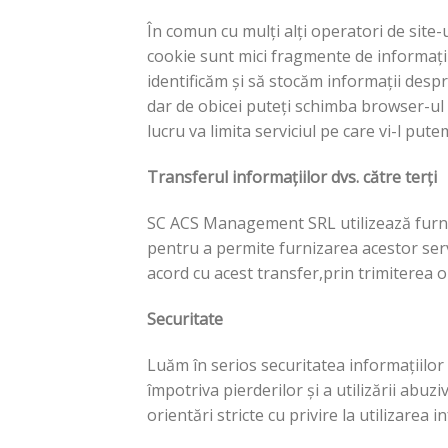
În comun cu mulți alți operatori de site-
cookie sunt mici fragmente de informații
identificăm și să stocăm informații despre
dar de obicei puteți schimba browser-ul 
lucru va limita serviciul pe care vi-l put
Transferul informațiilor dvs. către terți
SC ACS Management SRL utilizează furnizor
pentru a permite furnizarea acestor servi
acord cu acest transfer,prin trimitere
Securitate
Luăm în serios securitatea informațiilor
împotriva pierderilor și a utilizării abu
orientări stricte cu privire la utilizarea