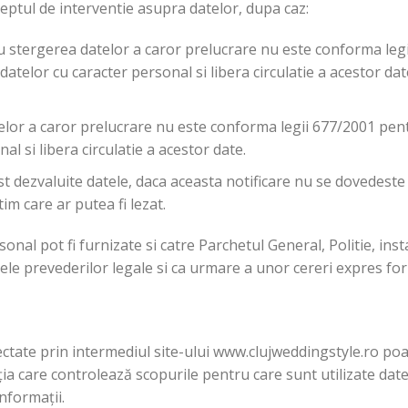
tul de interventie asupra datelor, dupa caz:
sau stergerea datelor a caror prelucrare nu este conforma leg
datelor cu caracter personal si libera circulatie a acestor dat
lor a caror prelucrare nu este conforma legii 677/2001 pentr
l si libera circulatie a acestor date.
fost dezvaluite datele, daca aceasta notificare nu se dovedes
im care ar putea fi lezat.
sonal pot fi furnizate si catre Parchetul General, Politie, ins
imitele prevederilor legale si ca urmare a unor cereri expres fo
ate prin intermediul site-ului www.clujweddingstyle.ro poate 
 care controlează scopurile pentru care sunt utilizate datele
nformații.