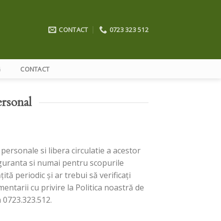
CONTACT
0723 323 512
G
CONTACT
ersonal
ersonale si libera circulatie a acestor
guranta si numai pentru scopurile
ită periodic și ar trebui să verificați
entarii cu privire la Politica noastră de
a 0723.323.512.