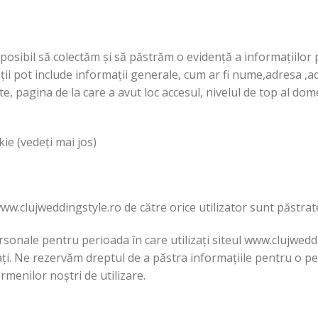
e posibil să colectăm și să păstrăm o evidență a informațiilor
i pot include informații generale, cum ar fi nume,adresa ,adr
ate, pagina de la care a avut loc accesul, nivelul de top al dom
e (vedeți mai jos)
www.clujweddingstyle.ro de către orice utilizator sunt păstrate
ersonale pentru perioada în care utilizați siteul www.clujwed
zați. Ne rezervăm dreptul de a păstra informațiile pentru o p
rmenilor noștri de utilizare.