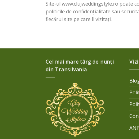
Site-ul www.clujweddingstyle.ro poate co
politicile de confidențialitate sau securit
fiecărui site pe care îl vizitați.
Cel mai mare târg de nunți
Vizi
din Transilvania
Blo
Poli
Poli
Con
AN