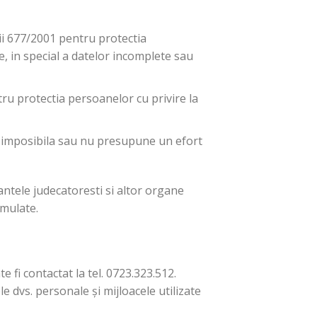
ii 677/2001 pentru protectia
e, in special a datelor incomplete sau
u protectia persoanelor cu privire la
te imposibila sau nu presupune un efort
tantele judecatoresti si altor organe
rmulate.
fi contactat la tel. 0723.323.512.
 dvs. personale și mijloacele utilizate