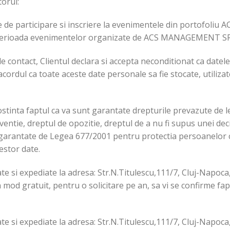
torul:
ile de participare si inscriere la evenimentele din portofol
e perioada evenimentelor organizate de ACS MANAGEMENT S
 contact, Clientul declara si accepta neconditionat ca datele
rdul ca toate aceste date personale sa fie stocate, utilizat
ostinta faptul ca va sunt garantate drepturile prevazute de l
ventie, dreptul de opozitie, dreptul de a nu fi supus unei deci
or garantate de Legea 677/2001 pentru protectia persoanelor c
cestor date.
ate si expediate la adresa: Str.N.Titulescu,111/7, Cluj-Napoc
od gratuit, pentru o solicitare pe an, sa vi se confirme fap
ate si expediate la adresa: Str.N.Titulescu,111/7, Cluj-Napoc