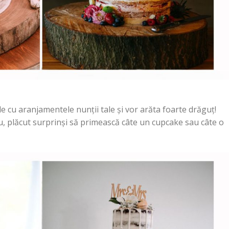
e cu aranjamentele nunții tale și vor arăta foarte drăguț!
 nou, plăcut surprinși să primească câte un cupcake sau câte o