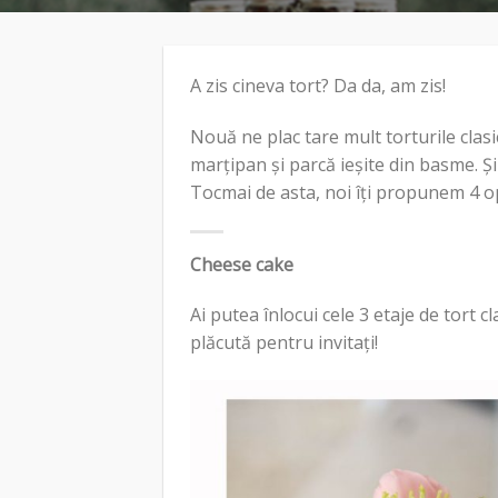
A zis cineva tort? Da da, am zis!
Nouă ne plac tare mult torturile clasi
marțipan și parcă ieșite din basme. Și
Tocmai de asta, noi îți propunem 4 opț
Cheese cake
Ai putea înlocui cele 3 etaje de tort cl
plăcută pentru invitați!